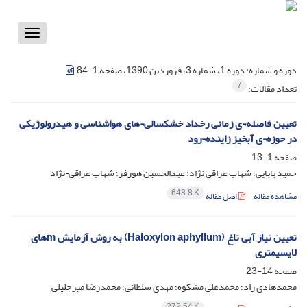
Toggle
vigation
دوره و شماره:
دوره 1، شماره 3، فروردین 1390، صفحه 1-84
7
تعداد مقالات:
تعیین فاصله¬ی زمانی رخداد خشکسالی¬های هواشناسی و هیدرولوژیکی
در حوزه¬ی آبخیز زاینده¬رود
صفحه
1-13
حمید بابایی؛ شهاب عراقی نژاد؛ عبدالحسین هورفر؛ شهاب عراقی¬نژاد
648.8 K
مشاهده مقاله
اصل مقاله
تعیین نیاز آبی تاغ (Haloxylon aphyllum) به روش آزمایش mهای
لایسیمتری
صفحه
14-23
محمدهادی راد؛ محمدعلی مشکوه؛ مهدی سلطانی؛ محمدرضا میرجلیلی
272.54 K