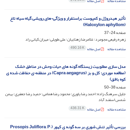
مشاهده مقاله
اصل مقاله
تأثیر هیدروژل و کمپوست براستقرار و ویژگی¬های رویشی گیاه سیاه تاغ
(Haloxylon aphyllom)
صفحه
24-37
زهره رفیعی مجومرد؛ غلامرضا زهتابیان؛ علی طویلی؛ مهران کیانی راد
490.16 K
مشاهده مقاله
اصل مقاله
مدل سازی مطلوبیت زیستگاه گونه های حیات وحش در مناطق خشک
(مطالعه موردی: کل و بز (Capra aegagrus) در منطقه¬ی حفاظت شده ی
کوه بافق)
صفحه
38-50
جلیل سرهنگ زاده؛ احمد رضا یاوری؛ محمود رضا همامی؛ حمید رضا جعفری؛ بهمن
شمس اسفند آباد
436.31 K
مشاهده مقاله
اصل مقاله
بررسی تأثیر تنش شوری بر سه گونه ی کهور (Prosopis Juliflora, P.