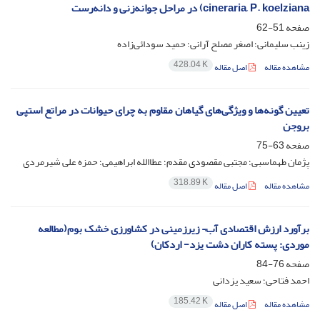
cineraria, P. koelziana) در مراحل جوانه‌زنی و دانه‌رست
صفحه
51-62
زینب سلیمانی؛ اصغر مصلح آرانی؛ حمید سودائی‌زاده
428.04 K
مشاهده مقاله
اصل مقاله
تعیین گونه‌ها و ویژگی‌های گیاهان مقاوم به چرای حیوانات در مراتع استپی
بروجن
صفحه
63-75
پژمان طهماسبی؛ مجتبی مقصودی مقدم؛ عطاالله ابراهیمی؛ حمزه علی شیرمردی
318.89 K
مشاهده مقاله
اصل مقاله
برآورد ارزش اقتصادی آب¬ زیرزمینی در کشاورزی خشک بوم(مطالعه
موردی: پسته کاران دشت یزد- اردکان)
صفحه
76-84
احمد فتاحی؛ سعید یزدانی
185.42 K
مشاهده مقاله
اصل مقاله