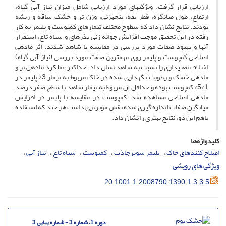
ارزیابی قرار گرفت. ویژگی­های مورد ارزیابی شامل میزان نیاز آبی گیاه،
ارتفاع، طول میان­گره، قطر یقه، پنجه­زنی، وزن تر و خشک ساقه و ریشه
بودند. نتایج نشان داد که سطوح مختلف تیمارهای کمپوست و پلیمر به کار
رفته در این تحقیق موجب افزایش جوانه زنی بذرهای و سیاه تاغ، استقرار
آن­ها و بهبود صفات مورد بررسی در مقایسه با شاهد شدند. اثر ماده­ی
اصلاحی کمپوست و پلیمر روی مهمترین صفت مورد بررسی (نیاز آبی گیاه)
اختلاف معنی­داری را نسبت به شاهد نشان داد. حداکثر عملکرد ماده­ی تر و
ماده­ی خشک و رطوبت نگهداری شده در خاک مربوط به تیمار 3% پلیمر در
5/1% کمپوست بوده و حداقل آن مربوط به تیمار شاهد با سطح صفر درصد
ماده­ی اصلاحی مشاهده شد. کمپوست در مقایسه با پلیمر در افزایش
میانگین صفات اندازه گیری شده نقش مؤثرتری داشت هر چند که استفاده
باهم این دو، نتایج بهتری را نشان داد.
کلیدواژه‌ها
اصلاح کنندهای خاک
پلیمر سوپرجاذب
کمپوست
سیاه تاغ
نیاز آبی
ویژگی های رویشی
20.1001.1.2008790.1390.1.3.3.5
دوره 1، شماره 3 - شماره پیاپی 3