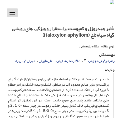
Toggle
vigation
تأثیر هیدروژل و کمپوست براستقرار و ویژگی¬های رویشی
گیاه سیاه تاغ (Haloxylon aphyllom)
نوع مقاله : مقاله پژوهشی
نویسندگان
زهره رفیعی مجومرد
غلامرضا زهتابیان
علی طویلی
مهران کیانی راد
چکیده
با مدیریت درست آب و خاک و استفاده از فن­آوری نوین می­توان از بارندگی­های
پراکنده و سایر منابع محدود آب در مناطق خشک و نیمه خشک در امر حفظ و
ذخیره آب در خاک استفاده کرد. از جمله این اقدامات استفاده از کمپوست،
کودهای آلی و تغییر در خصوصیات فیزیکی خاک با استفاده از اصلاح کننده
های مختلف مانند پلیمرهای سوپرجاذب است. در این تحقیق اثر اصلاح
کننده­های فیزیکی خاک شامل پلیمر جاذب رطوبت در چهار سطح (0، 1 ، 2 و
3 درصد وزنی) و کمپوست در چهار سطح (0، 5/0 ، 1 و 5/1 درصد وزنی) در
شرایط مزرعه و به صورت گلدانی بر روی ویژگی­های رویشی سیاه تاغ مورد