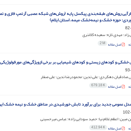
رآیی روش‌های طبقه‌بندی پیکسل پایه (روش‌های شبکه عصبی آرتمپ فازی و تصم
وردی: حوزه خشک و نیمه‌خشک میمه، استان ایلام)
اد؛ مهدی تازه؛ سعیده کلانتری
2 M
ه
اصل مقاله
شکی و کودهای زیستی و کودهای شیمیایی بر برخی ازویژگی‌های مورفولوژیکی و فیزیولوژیکی بزرک 
 صادقیان دهکردی؛ علی تدین؛ محمودرضا تدین؛ علی صفار
679.18 K
ه
اصل مقاله
مدل عمومی جدید برای برآورد تابش خورشیدی در مناطق خشک و نیمه خشک ایر
مبین؛ اعظم غلام نیا؛ حمید سودایی زاده؛ عباس میرحسینی
412.94 K
ه
اصل مقاله