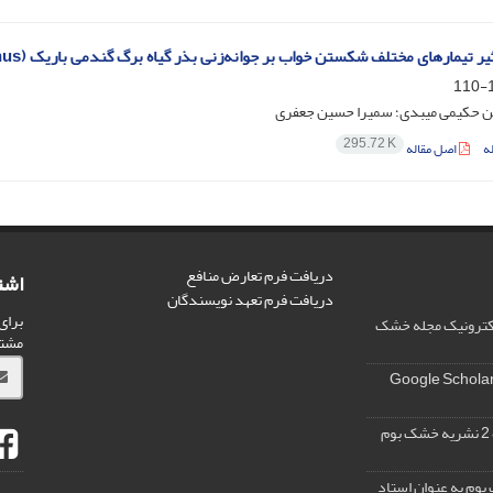
 تیمارهای مختلف شکستن خواب بر جوانه‌زنی بذر گیاه برگ گندمی باریک (Agriophyllum minus)
1
حکیمی میبدی؛ سمیرا حسین جعفری
295.72 K
ه
اصل مقاله
دریافت فرم تعارض منافع
اشت
دریافت فرم تعهد نویسندگان
برای
الکترونیک مجله خشک
مشت
وم به عنوان استاد