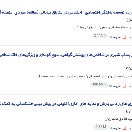
 توسعه یافتگی اقتصادی- اجتماعی در مناطق بیابانی (مطالعه موردی: منطقه آ
؛ سمانه قرایی منش؛ علی قرایی منش
277.5 K
ه
اصل مقاله
 پساب شهری بر شاخص‌های پوشش گیاهی، تنوع گونه‌ای و ویژگی‌های خاک سطحی د
آبادی؛ مصطفی ترکش اصفهانی؛ حسین بشری؛ محمد رضا مصدقی
308.69 K
ه
اصل مقاله
ی زمانی بارش و نمایه های آماری اقلیمی در پیش بینی خشکسالی به کمک شبکه CANFIS (مطالعه موردی: بیرجند- خراسان
؛ هادی معماریان
2.38 M
ه
اصل مقاله