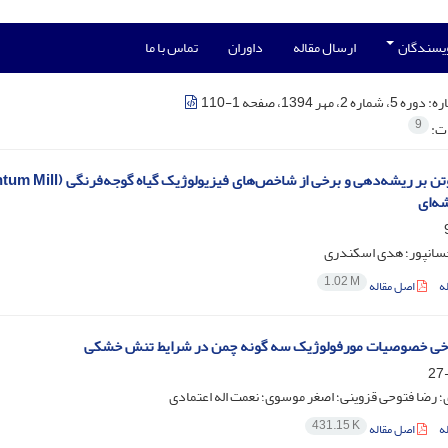
ویسندگان
ارسال مقاله
داوران
تماس با ما
ره:
دوره 5، شماره 2، مهر 1394، صفحه 1-110
9
ات:
ه‌ای
حسانپور؛ هدی اسکندری
1.02 M
ه
اصل مقاله
خی خصوصیات مورفولوژیک سه گونه چمن در شرایط تنش خشکی
ی؛ رضا فتوحی قزوینی؛ اصغر موسوی؛ نعمت اله اعتمادی
431.15 K
ه
اصل مقاله