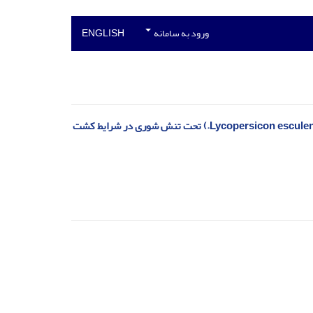
ورود به سامانه
ENGLISH
اثر بتاکاروتن بر ریشه‌دهی و برخی از شاخص‌های فیزیولوژیک گیاه گوجه‌فرنگی (Lycopersicon esculentum Mill.) تحت تنش شوری در شرایط کشت