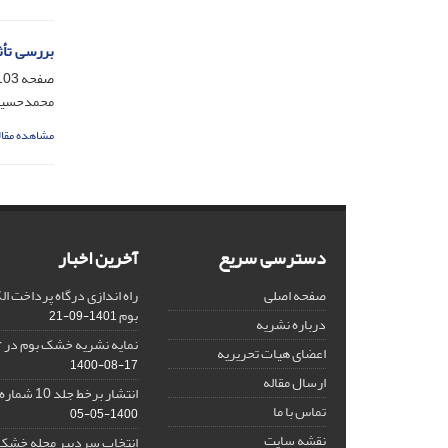
بررسی تأثیر
صفحه
03-110
محمدحسین 
مشاهده مقال
دسترسی سریع
آخرین اخبار
صفحه اصلی
راه اندازی درگاه پرداخت 
بوم
1401-09-21
درباره نشریه
نمایه نشریه خشک بوم در Google Scholar
اعضای هیات تحریریه
1400-08-17
ارسال مقاله
انتشار برخط جلد 10 شماره 2 نشریه خشک بوم
تماس با ما
1400-05-05
نقشه سایت
انتخاب سردبیر مجله خشک ب