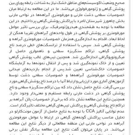
صحیح وضعیت اکوسیستم‌های مناطق خشک نیاز به شناخت رابطه پویای بین
پوشش گیاهی و ژئومورفولوژی می‌باشد. ما در این مطالعه به ارتباط میان
خصوصیات سطحی دشت مارنی و مورفومتری آبراهه‌ها در نواحی مارنی
بخش چاهورز شهرستان لامرد با پراکنش پوشش گیاهی پرداختیم. در این
مطالعه با توجه به طبقه‌بندی هیدروژئومرفیک، برای بررسی تاثیر عوامل
مورفومتری بر پوشش گیاهی در طول واحدهای آبراهه‌ای تقریبا همگن از
لحاظ ابعاد، اقدام به اندازه‌گیری همزمان خصوصیات مورفومتری آبراهه و
پوشش گیاهی شد. سپس با استفاده از ترانسکت‌های خطی درصد تاج
پوشش گیاهی، تراکم سنگریزه سطحی و ناهمواری حاصل از
میکروتوپوگرافی اندازه‌گیری شد. همچنین تیپ‌های غالب پوشش گیاهی
تعیین و از خاک نمونه‌گیری شد و پس از انتقال نمونه‌ها به آزمایشگاه
خصوصیات خاک‌شناسی تعیین شد.پس از انجام بازدیدهای میدانی
خصوصیات مورفومتری آبراهه‌ها و خصوصیات سطحی دشت توسط
آزمون‌های آماری مورد ارزیابی و ارتباط آنها با درصد تاج پوشش گیاهی مورد
بررسی گرفت. نتایج حاصل نشان داد که بین تراکم سنگریزه سطحی و تاج
پوشش گیاهی در دشت مارنی رابطه مستقیم و معنی‌دار وجود دارد.
همچنین نتایج این مطالعه نشان داد که برخی از خصوصیات پلان آبراهه بر
تراکم تاج پوشش گیاهی و پراکنش تیپ‌های گیاهی مختلف تاثیرگذار است.
عدم توانایی آنالیز CCA با توجه به نتایج حاصل از آزمون مونت‌کارلو در
تحلیل مناسب پراکنش گونه‌های گیاهی در ارتباط با عوامل مورفومتری
آبراهه در نواحی مارنی این منطقه مطالعاتی از دیگر نتایج این مطالعه
می‌باشد. در پایان می‌توان گفت نتایج این مطالعه بیانگر نقش برخی