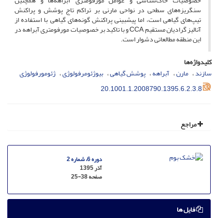
خصوصیات خاک‌شناسی و عوامل مورفومتری آبراهه‌ها و همچنین
سنگریزه‌های سطحی در نواحی مارنی بر تراکم تاج پوشش و پراکنش
تیپ‌های گیاهی است، اما پیشبینی پراکنش گونه‌های گیاهی با استفاده از
آنالیز گرادیان مستقیم CCA و با تاکید بر خصوصیات مورفومتری آبراهه در
این منطقه مطالعاتی دشوار است.
کلیدواژه‌ها
سازند
مارن
آبراهه
پوشش گیاهی
بیوژئومرفولوژی
ژئومورفولوژی
20.1001.1.2008790.1395.6.2.3.8
مراجع
دوره 6، شماره 2
آذر 1395
صفحه
25-38
فایل ها