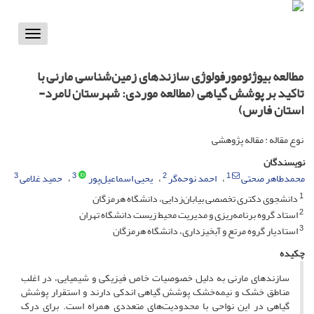
Toggle
vigation
مطالعه بیوژئومورفولوژی سازندهای زمین‌شناسی مارنی با
تاکید بر پوشش گیاهی (مطالعه موردی: شهرستان لامرد-
استان فارس)
نوع مقاله : مقاله پژوهشی
نویسندگان
3
3
2
1
محمدطاهر صحتی
احمد نوحه‌گر
یحیی اسماعیل‌پور
حمید غلامی
1
دانشجوی دکتری تخصصی بیابان‌زدایی، دانشگاه هرمزگان
2
استاد گروه برنامه‌ریزی و مدیریت محیط زیست دانشگاه تهران
3
استادیار گروه مرتع و آبخیزداری، دانشگاه هرمزگان
چکیده
سازندهای مارنی به دلیل خصوصیات خاص فیزیکی و شیمیایی، در اغلب
مناطق خشک و نیمه‌خشک پوشش گیاهی اندکی دارند و استقرار پوشش
گیاهی در این نواحی با محدودیت‌های متعددی همراه است. برای درک