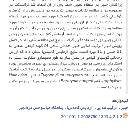
پراکنش جبیر در منطقه تعیین شد. پس از آن تعداد 12 ترانسکت در
محدوده مورد مطالعه انتخاب و به­صورت پیاده مورد پیمایش قرار گرفت و
گونه­های گیاهی که در طول این ترانسکت­ها مورد مصرف جبیر قرار گرفته
بودند، شناسایی شد. از آن جایی که علفخوار مشابه جبیر در محدوده مورد
مطالعه وجود نداشت، امکان رصد رد­پای حیوان و بررسی آثار دندان آن بر
روی گیاهان وجود داشت. در ادامه، آزمایش کافه­تریا برای تعیین رجحان
غذایی جبیر مورد استفاده قرار گرفت. نتایج این مطالعه نشان داد در فصل
رویش (بهار) ترکیب غذایی جبیر، حداقل شامل 24 گونه گیاهی، متعلق به
21 جنس و 11 تیره است. نتایج آزمایش­ کافه­تریا نشان داد که ارزش
رجحانی گونه­های گیاهی در فصل بهار به طور معنی­داری متفاوت است. به
استناد این بررسی، در فصل رویش، میزان علفخواری جبیرها محسوس بوده
و گونه­ای علفخوار و سرشاخه­خوار می­شوند. در فصل بهار به ترتیب گیاهان
علفی یکساله، قیچ (
Zygophyllum eurypterum
)، تاغ (
Haloxylon
aphyllum
)
و قلم (
Fortuynia bungei
) بیشترین سهم را در رژیم غذایی
جبیر دارا هستند.
کلیدواژه‌ها
جبیر
ترکیب غذایی
آزمایش کافه‌تریا
پناهگاه حیات‌وحش دره‌انجیر
20.1001.1.2008790.1393.4.2.1.2