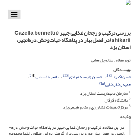
Toggle
vigation
بررسی ترکیب و رجحان غذایی جبیر (Gazella bennettii
shikarii)در فصل بهار در پناهگاه حیات‌وحش دره‌انجیر،
استان یزد
نوع مقاله : مقاله پژوهشی
نویسندگان
3
2
1
حسن اکبری
حسین وارسته مرادی
ناصر باغستانی
2
حمیدرضا رضایی
1
سازمان محیط زیست استان یزد
2
دانشگاه گرگان
3
مرکز تحقیقات کشاورزی و منابع طبیعی یزد
چکیده
در این مطالعه، ترکیب و رجحان غذایی جبیر در پناهگاه حیات وحش دره­
انجیر، در فصل بهار مورد بررسی قرار گرفت. به این منظور، ابتدا محدوده