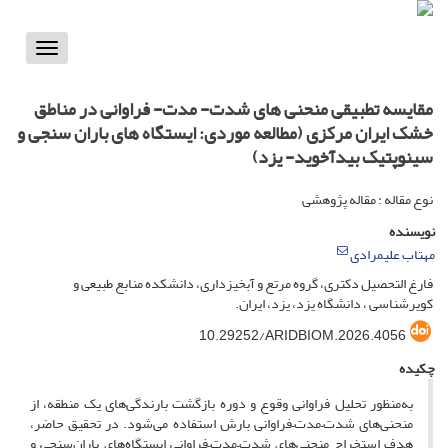
Toggle
vigation
مقایسه تطبیقی منحنی های شدت- مدت- فراوانی در مناطق
خشک ایران مرکزی (مطالعه موردی: ایستگاه های باران سنجی و
سینوپتیک بیدآخوید- یزد)
نوع مقاله : مقاله پژوهشی
نویسنده
مهتاب علیمرادی
فارغ التحصیل دکتری، گروه مرتع و آبخیزداری، دانشکده منابع طبیعی و
کویرشناسی ، دانشگاه یزد، یزد، ایران.
10.29252/ARIDBIOM.2026.4056
چکیده
به‌منظور تحلیل فراوانی وقوع و دوره بازگشت بارندگی‌های یک منطقه، از
منحنی‌های شدت–مدت–فراوانی بارش استفاده می‌شود. در تحقیق حاضر،
هدف استخراج منحنی‌های شدت–مدت–فراوانی ایستگاه‌های باران‌سنجی و