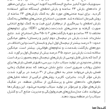
سینوپتیک حوزه آبخیز سانیج (ایستگاه بیدآخوید) می‌باشد. برای این منظور
از داده‌های بارش ۲۴ ساعته و بارش لحظه‌ای ایستگاه مذکور استفاده
گردید. برای تهیه منحنی‌های مورد نظر به کمک بارش‌های ۲۴ ساعته از
روش قهرمان استفاده شد. همچنین، استخراج منحنی‌های مطالعاتی به کمک
بارش لحظه‌ای با بهره‌گیری از نرم‌افزار ایزی فیت و به کمک توابع انتخابی
صورت گرفته و منحنی‌های شدت–مدت–فراوانی (IDF) برای تداوم‌های
مختلف تا ۲۴ ساعت و دوره بازگشت‌های ۲ تا ۲۵۰ سال استخراج شد. نتایج
نشان‌داد شدت بارش در نیم‌سال دوم (پاییز و زمستان) به‌طور میانگین
حدود ۶۰ درصد بیشتر از نیم‌سال اول (بهار و تابستان) است و این اختلاف در
دوره‌های بازگشت بلندمدت و تداوم‌های طولانی‌تر، بیشتر است. میانگین
سالانه شدت بارش نیز حدود ۳۵ درصد بیش از نیم‌سال اول برآورد شد.
از آنجا که بخش قابل توجهی از بارش‌های نیم‌سال دوم به‌صورت برف است
و نقش محدودی در تولید سیلاب دارد، بررسی دقیق‌تر فصلی بارش‌ها برای
تحلیل رواناب ضروری است. نتایج نشان می‌دهد که عدم تفکیک زمانی–
فصلی بارش می‌تواند منجر به خطای بیش از ۳۰ درصد در برآورد شدت
بارش مؤثر گردد. بنابراین، کاربرد روش‌های ترکیبی از جمله تحلیل‌های
ماهواره‌ای، داده‌های محلی و پرسشگری از ساکنان منطقه، در تفکیک
بارش‌های مؤثر و غیرمؤثر در تولید سیلاب توصیه می‌شود. این رویکردها
می‌توانند دقت مدل‌سازی‌های هیدرولوژیکی و مدیریت منابع آب و کنترل
سیلاب را در منطقه بهبود دهند.
کلیدواژه‌ها