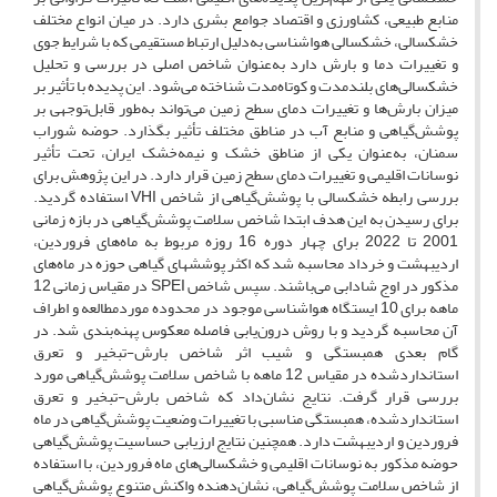
منابع طبیعی، کشاورزی و اقتصاد جوامع بشری دارد. در میان انواع مختلف
خشکسالی، خشکسالی هواشناسی به‌دلیل ارتباط مستقیمی که با شرایط جوی
و تغییرات دما و بارش دارد به‌عنوان شاخص اصلی در بررسی و تحلیل
خشکسالی‌های بلندمدت و کوتاه‌مدت شناخته می‌شود. این پدیده با تأثیر بر
میزان بارش‌ها و تغییرات دمای سطح زمین می‌تواند به‌طور قابل‌توجهی بر
پوشش‌گیاهی و منابع آب در مناطق مختلف تأثیر بگذارد. حوضه شوراب
سمنان، به‌عنوان یکی از مناطق خشک و نیمه‌خشک ایران، تحت تأثیر
نوسانات اقلیمی و تغییرات دمای سطح زمین قرار دارد. در این پژوهش برای
بررسی رابطه خشکسالی با پوشش‌گیاهی از شاخص VHI استفاده گردید.
برای رسیدن به این هدف ابتدا شاخص سلامت پوشش‌گیاهی در بازه زمانی
2001 تا 2022 برای چهار دوره 16 روزه مربوط به ماه‌های فروردین،
اردیبهشت و خرداد محاسبه شد که اکثر پوشش­های گیاهی حوزه در ماه‌های
مذکور در اوج شادابی­ می‌باشند. سپس شاخص SPEI در مقیاس زمانی 12
ماهه برای 10 ایستگاه هواشناسی موجود در محدوده موردمطالعه و اطراف
آن محاسبه گردید و با روش درون‌یابی فاصله معکوس پهنه‌بندی شد. در
گام بعدی همبستگی و شیب اثر شاخص بارش-تبخیر و تعرق
استانداردشده در مقیاس 12 ماهه با شاخص سلامت پوشش‌گیاهی مورد
بررسی قرار گرفت. نتایج نشان‌داد که شاخص بارش-تبخیر و تعرق
استانداردشده، همبستگی مناسبی با تغییرات وضعیت پوشش‌گیاهی در ماه
فروردین و اردیبهشت دارد. همچنین نتایج ارزیابی حساسیت پوشش‌گیاهی
حوضه مذکور به نوسانات اقلیمی و خشکسالی‌های ماه فروردین، با استفاده
از شاخص سلامت پوشش‌گیاهی، نشان‌دهنده واکنش متنوع پوشش‌گیاهی