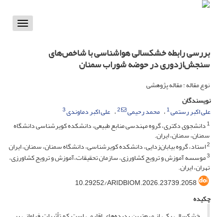
Toggle
vigation
بررسی رابطه خشکسالی هواشناسی با شاخص‌های
سنجش‌ازدوری در حوضه شوراب سمنان
نوع مقاله : مقاله پژوهشی
نویسندگان
3
2
1
علی اکبر رستمی
محمد رحیمی
علی اکبر دماوندی
1
دانشجوی دکتری، گروه مهندسی منابع طبیعی، دانشکده کویرشناسی دانشگاه
سمنان، سمنان، ایران.
2
استاد، گروه بیابان‌زدایی، دانشکده کویرشناسی، دانشگاه سمنان، سمنان، ایران
3
موسسه آموزش و ترویج کشاورزی، سازمان تحقیقات،آموزش و ترویج کشاورزی،
تهران، ایران.
10.29252/ARIDBIOM.2026.23739.2058
چکیده
خشکسالی یکی از مهم‌ترین پدیده‌های اقلیمی است که تأثیرات فراوانی بر