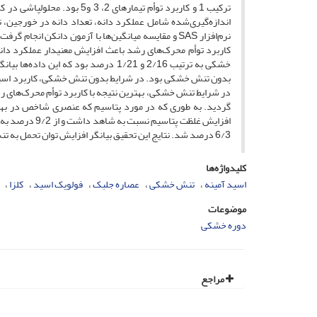
اندازه‌گیری‌شده شامل عملکرد دانه، تعداد دانه در خورجین، ت
نرم‌افزار SAS و مقایسه میانگین‌ها با آزمون دانکن
کاربرد توأم محرک‏‌های رشد باعث افزایش معنی‏دار عملکرد د
خشکی به ترتیب 2/16 و 1/21 درصد بود 
در شرایط تنش خشکی، بهترین نتیجه با کاربرد توأم محرک‌ها
گردید. به طوری که در مورد پتاسیم که عنصری شاخص در بهبود
6/3 درصد شد. ﻧﺘﺎﯾﺞ اﯾﻦ ﺗﺤﻘﯿﻖ ﺑﯿﺎنگر اﻓﺰاﯾﺶ ﺗﻮان تحمل ﺑﻪ ﺗﻨﺶ خشکی و ﺑﻬﺒﻮد ﻋﻤلکرد گیاه کلزا ﺑﺎ کاربرد توأم مواد محرک‏ رشد بود.
کلیدواژه‌ها
اسید آمینه
تنش خشکی
عصاره جلبک
فولویک اسید
کلزا
موضوعات
دوره خشکی
مراجع