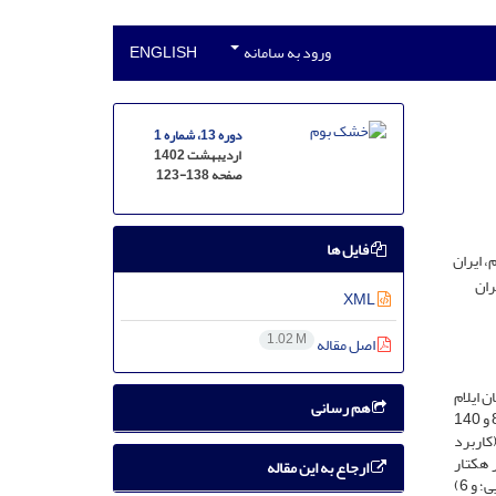
ورود به سامانه
ENGLISH
دوره 13، شماره 1
اردیبهشت 1402
صفحه
123-138
فایل ها
 ایران
ران
XML
1.02 M
اصل مقاله
 ایلام
هم رسانی
بود. آزمایش به صورت کرت‌های خردشده در قالب طرح بلوک‌های کامل تصادفی در سه تکرار اجرا گردید. کرت‌های اصلی شامل دو رژیم آبیاری پس از 80 و 140
 بافت خاک لوم رسی سلیتی بود. کر‌ت‌های فرعی شامل: 1) شاهد (کاربرد
و پرولین)‏؛ 3) ترکیب 1 و کود آبیاری 5 کیلوگرم در هکتار
ارجاع به این مقاله
هیومیک اسید در دو مرحله (پس از آبیاری دوم و ابتدای ساقه‌روی)؛ 4) ترکیب 1 و محلول‏پاشی فولویک اسید؛ 5) ترکیب 1 و محلول‏پاشی عصاره جلبک دریایی؛ و 6)