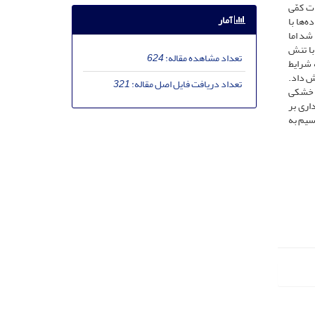
 شد. صفات کمّی
آمار
‌ها با
 شد اما
با تنش
تعداد مشاهده مقاله:
624
ه شرایط
رصد نسبت به شاهد افزایش داد.
تعداد دریافت فایل اصل مقاله:
321
ش خشکی
اری بر
ت پتاسیم به