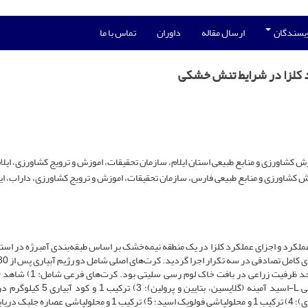
ویسندگان
ارسال مقاله
داوران
تماس با ما
د کلزا در شرایط تنش خشکی
شاورزی و منابع طبیعی استان ایلام، سازمان تحقیقات، اموزش و ترویج کشاورزی، ایلام،
کشاورزی و منابع طبیعی فارس، سازمان تحقیقات، اموزش و ترویج کشاورزی، داراب، ای
ملکرد و اجزای عملکرد کلزا در یک منطقه نیمه‌خشک بر اساس طبقه‌بندی آمبرژه در استان
میلی‏متر تبخیر از تشتک تبخیر کلاس A و جبران رطوبت خاک تا حد ظرفیت زراعی در
کودهای شیمیایی مطابق آزمون خاک)؛ 2) ترکیب 1 و محلول‏پاشی L-اسید آمینه (گلایسین، بتایین 