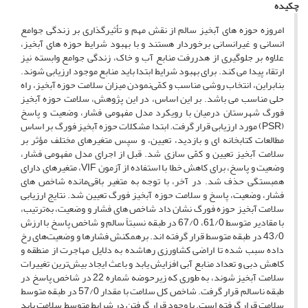
چکیده
امروزه حوزه ­های آبخیز سالم از نقش مهم و تأثیرگذاری بر زندگی جوامع
انسانی و غیرانسانی برخوردار هستند و با بهبود شرایط حوزه ­های آبخیز،
علاوه بر جلوگیری از هدررفت منابع آب ‌و خاک، زندگی جوامع وابسته نیز
ارتقاء پیدا می­ کند. برای بهبود شرایط ابتدا باید منابع موجود ارزیابی شوند.
بنابراین، انتخاب روشی مناسب و کمّی‌نمودن میزان سلامت حوزه ­آبخیز، راه
حلی مناسب می ­باشد. بر این اساس، در این پژوهش، سلامت حوزه ‌آبخیز
فورگ شهرستان درمیان با رویکرد مدل مفهومی فشار، وضعیت و پاسخ
(PSR) مورد ارزیابی قرار گرفت. ابتدا مشکلات حوزه ‌آبخیز فورگ بر اساس
مطالعات کتابخانه ­ای و بازدید، تعیین، و سپس متغیرهای مختلف مؤثر بر
سلامت آبخیز تعیین و کمّی ­سازی شد. قبل از اجرای مدل مفهومی فشار،
وضعیت و پاسخ، برای کاهش خطا با استفاده از آزمون VIF، متغیرهای دارای
همبستگی حذف شد. در آخر، با توجه به متغیر باقی‌مانده شاخص­ های
فشار، وضعیت، پاسخ و سلامت حوزه ‌آبخیز فورگ تعیین شد. نتایج ارزیابی
سلامت آبخیز حوزه فورگ نشان داد شاخص­ های فشار و وضعیت، به‌ترتیب،
با مقادیر متوسط 61/0، 67/0 در طبقه­ نسبتاً سالم و شاخص پاسخ با ارزش
43/0 در طبقه متوسط قرار گرفته­ اند. برهمکنش فشارها و وضعیت‌های رخ
داده سبب شده تا اراضی کشاورزی رهاشده به دلایل مهاجرت از منطقه و
کاهش دبی و تعداد منابع آبی افزایش یابد و باعث ایجاد بیش‌ترین تغییرات
سلامت آبخیز شوند، به طوری که زیرحوضه شماره 22 در شاخص پاسخ در
طبقه ناسالم قرار گرفت. شاخص کل سلامت با مقدار 57/0 در طبقه متوسط
سلامت قرار گرفته است. با وجود قرار گرفتن در شرایط متوسط سلامت باید