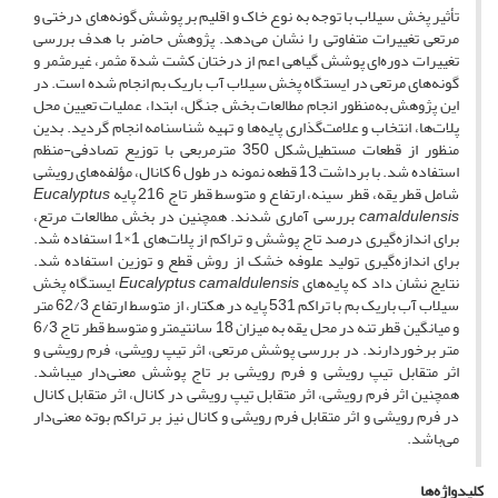
تأثیر پخش سیلاب با توجه به نوع خاک و اقلیم بر پوشش گونه‌های درختی و
مرتعی تغییرات متفاوتی را نشان می‌دهد. پژوهش حاضر با هدف بررسی
تغییرات دوره‌ای پوشش گیاهی اعم از درختان کشت شدة مثمر، غیرمثمر و
گونه‌های مرتعی در ایستگاه پخش سیلاب آب باریک بم انجام شده است. در
این پژوهش به‌منظور انجام مطالعات بخش جنگل، ابتدا، عملیات تعیین محل
پلات‌ها، انتخاب و علامت‌گذاری پایه‌ها و تهیه شناسنامه انجام گردید. بدین
منظور از قطعات مستطیل‌شکل 350 مترمربعی با توزیع تصادفی-منظم
استفاده شد. با برداشت 13 قطعه نمونه در طول 6 کانال، مؤلفه‌های رویشی
شامل قطر یقه، قطر سینه، ارتفاع و متوسط قطر تاج 216 پایه
Eucalyptus
camaldulensis
بررسی آماری شدند. همچنین در بخش مطالعات مرتع،
برای اندازه‌گیری درصد تاج پوشش و تراکم از پلات‌های 1×1 استفاده شد.
برای اندازه‌گیری تولید علوفه خشک از روش قطع و توزین استفاده شد.
نتایج نشان داد که پایه‌های
Eucalyptus camaldulensis
ایستگاه پخش
سیلاب آب باریک بم با تراکم 531 پایه در هکتار، از متوسط ارتفاع 62/3 متر
و میانگین قطر تنه در محل یقه به میزان 18 سانتیمتر و متوسط قطر تاج 6/3
متر برخوردارند. در بررسی پوشش مرتعی، اثر تیپ رویشی، فرم رویشی و
اثر متقابل تیپ رویشی و فرم رویشی بر تاج پوشش معنی‌دار می­باشد.
همچنین اثر فرم رویشی، اثر متقابل تیپ رویشی در کانال، اثر متقابل کانال
در فرم رویشی و اثر متقابل فرم رویشی و کانال نیز بر تراکم بوته معنی‌دار
می­‌باشد.
کلیدواژه‌ها