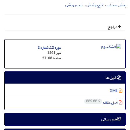
پخش سیلاب
تاج‌پوشش
تیپ رویشی
مراجع
دوره 12، شماره 2
مهر 1401
صفحه
57-68
فایل ها
XML
889.68 K
اصل مقاله
هم رسانی