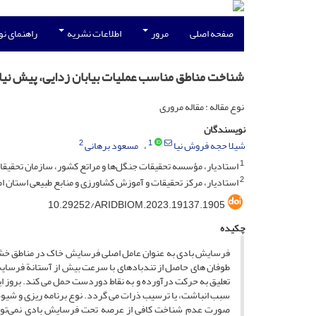
صفحه اصلی
مرور
اطلاعات نشریه
راهنمای ن
شناخت مناطق مناسب عملیات بیابان زدایی، پیش نی
نوع مقاله : مقاله مروری
نویسندگان
2
1
شیلا حجه فروش نیا
مسعود برهانی
1
استادیار، مؤسسه تحقیقات جنگل‌ها و مراتع کشور، سازمان تحقیقات
2
استادیار، مرکز تحقیقات و آموزش کشاورزی و منابع طبیعی استان ا
10.29252/ARIDBIOM.2023.19137.1905
چکیده
فرسایش بادی به عنوان عامل اصلی فرسایش خاک در مناطق خشک و
طوفان ­های حاصل از تندبادهای با سرعت بیش از آستانة فرسایش
تعلیق به حرکت درآورده و به نقاط دوردست حمل می­ کند. بروز 
سبب انباشت، یا ترسیب ذرات می­ گردد. نوع برنامه ­ریزی و شی
صورت عدم­ شناخت کافی از عرصه تحت فرسایش بادی نمی‌توان برن