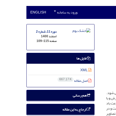
ورود به سامانه
ENGLISH
دوره 11، شماره 2
اسفند 1400
صفحه
109-115
فایل ها
XML
667.17 K
اصل مقاله
 ­شود.
هم رسانی
ش و یا
عت باد
ت و در
ارجاع به این مقاله
تصاویر