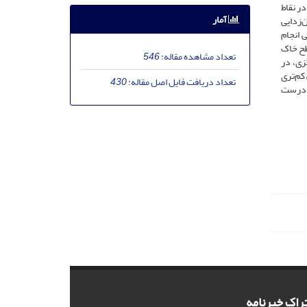
ر نقاط
آمار
‌زدایی
 انجام
 بادکندگی از سطح خاک
تعداد مشاهده مقاله:
546
سگزی، در
کم‌تری
تعداد دریافت فایل اصل مقاله:
430
ب درست
راک خبرنامه