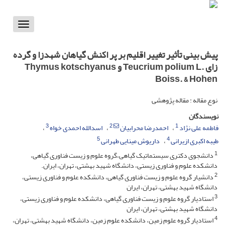
Toggle
vigation
پیش بینی تأثیر تغییر اقلیم بر پر اکنش گیاهان شهدزا و گرده
زای .Teucrium polium L و Thymus kotschyanus
Boiss. & Hohen
نوع مقاله : مقاله پژوهشی
نویسندگان
3
2
1
فاطمه علی نژاد
احمدرضا محرابیان
اسدالله احمدی خواه
5
4
طیبه اکبری ازیرانی
داریوش مینایی طهرانی
1
دانشجوی دکتری سیستماتیک گیاهی،گروه علوم و زیست فناوری گیاهی،
دانشکده علوم و فناوری زیستی، دانشگاه شهید بهشتی، تهران، ایران.
2
دانشیار گروه علوم و زیست فناوری گیاهی، دانشکده علوم و فناوری زیستی،
دانشگاه شهید بهشتی، تهران، ایران
3
استادیار گروه علوم و زیست فناوری گیاهی، دانشکده علوم و فناوری زیستی،
دانشگاه شهید بهشتی، تهران، ایران
4
استادیار گروه علوم زمین، دانشکده علوم زمین، دانشگاه شهید بهشتی، تهران،