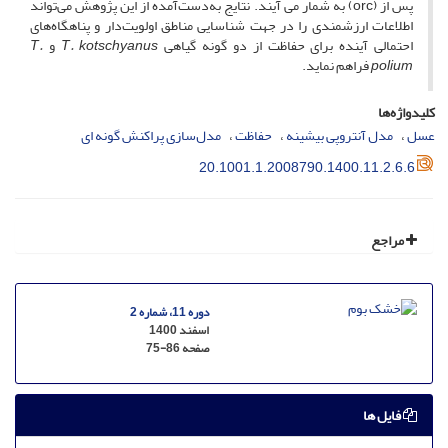
پس از (orc) به شمار می ­آیند. نتایج به‌دست‌آمده از این پژوهش می‌تواند
اطلاعات ارزشمندی را در جهت شناسایی مناطق اولویت‌دار و پناهگاه‌های
احتمالی آینده برای حفاظت از دو گونه گیاهی
T. kotschyanus
و
T.
polium
فراهم نماید.
کلیدواژه‌ها
عسل
مدل آنتروپی بیشینه
حفاظت
مدل‌سازی پراکنش گونه ای
20.1001.1.2008790.1400.11.2.6.6
مراجع
دوره 11، شماره 2
اسفند 1400
صفحه
75-86
فایل ها