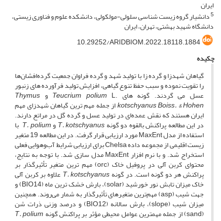
ایران
5
دانشیار گروه زیست شناسی سلولی-مولکولی، دانشکده علوم و فناوری زیستی،
دانشگاه شهید بهشتی، تهران، ایران
10.29252/ARIDBIOM.2022.18118.1884
چکیده
گیاهان شهدزا و گرده زا با تولید شهد و گرده فراوان جمعیت گرده‌افشان‌ها
را تقویت نموده و سبب حفظ تنوع گیاهی، افزایش تولید فرآورده ­های زنبور
عسل می ­گردند. گونه ­های .
L و
Teucrium polium
Thymus
kotschyanus Boiss. & Hohen
از جمله مهم ترین گیاهان شهدزای مهم
ایران هستند که نقش عمده‌ای در تولید عسل و گرده گل در مراتع دارند.
در این مطالعه پراکنش بالقوه دو گونه
T. kotschyanus
و
T. polium
با
استفاده از مدل MaxEnt مورد ارزیابی قرار گرفت. در این مطالعه 19 متغیر
زیست ­اقلیمی از مجموعه داده Chelsa برای ارزیابی شرایط آب‌وهوایی فعلی
استخراج شد. و با نرم افزار MaxEnt مدل سازی شد. با توجه به نتایج،
محتوای کربن آلی در پروفیل خاک (orc) مهم ­ترین متغیر تأثیرگذار بر
پراکنش هر دو گونه است. در گونه
T. kotschyanus
علاوه بر کربن آلی
خاک میزان تابش نور خورشید (solar)، بارش خشک ­ترین ماه (BIO14) و
جهت شیب (asp) مهم‌ترین متغیرهای تأثیرگذار به شمار می‌روند. همچنین
میزان شیب (slope)، بارش سالانه (BIO12) و درصد وزنی ذرات شن
(sand) از جمله مهم­ترین عوامل محیطی مؤثر بر پراکنش گونه
T. polium