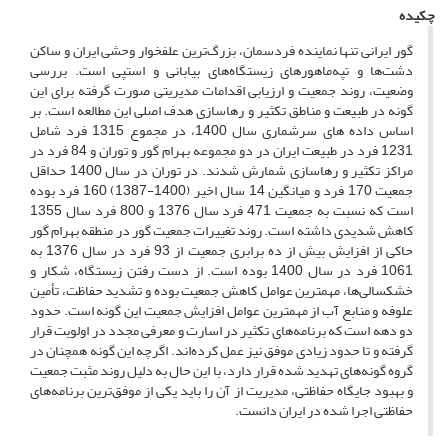
چکیده
گور ایرانی تنها نماینده فردسمان، بزرگ‌ترین علفخوار وحشی ایران و ساکن
دشت‌ها و تپه‌ماهورهای زیستگاه‌های بیابانی و استپی است. بررسی
وضعیت، روند جمعیت و ارزیابی اقدامات مدیریتی صورت گرفته برای این
گونه در طبیعت و مناطق تکثیر و رهاسازی هدف اصلی این مطالعه است. بر
اساس داده ­های سرشماری سال 1400، در مجموع 1315 فرد شامل
1231 فرد در طبیعت ایران در دو مجموعه بهرام­ گور و توران و 84 فرد در
مراکز تکثیر و رهاسازی شمارش شدند. در توران در سال 1400 حداقل
جمعیت 170 فرد و میانگین 14 سال اخیر (1400-1387) 160 فرد بوده
است که نسبت به جمعیت 471 فرد سال 1376 و 800 فرد سال 1355
کاهش شدیدی داشته است. روند تغییرات جمعیت گور در منطقه بهرام ­گور
حاکی از افزایش بیش از ده برابری جمعیت از 93 فرد در سال 1376 به
1061 فرد در سال 1400 بوده است. از دست رفتن زیستگاه، شکار و
خشکسالی‌ها، مهم­ترین عوامل کاهش جمعیت بوده و تشدید حفاظت، تأمین
علوفه و منابع آب از مهم­ترین عوامل افزایش جمعیت این گونه است. حدود
دو دهه است که برنامه‌های تکثیر در اسارت و معرفی مجدد در اولویت قرار
گرفته و تا حدود زیادی موفق نیز عمل کرده‌اند. اگرچه این گونه همچنان در
گروه گونه‌های تهدید شده قرار دارد، با این حال به دلیل روند مثبت جمعیت
و بهبود جایگاه حفاظتی، مدیریت از آن را باید یکی از موفق‌ترین برنامه‌های
حفاظتی اجرا شده در ایران دانست.