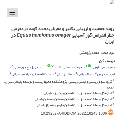
Toggle
vigation
روند جمعیت و ارزیابی تکثیر و معرفی مجدد گونه درمعرض
خطر انقراض گور آسیایی
Equus hemionus onager
در
ایران
نوع مقاله : مقاله پژوهشی
نویسندگان
2
1
1
باقر نظامی بلوچی
فرهاد حسینی طایفه
مهدی زارع خورمیزی
1
1
4
3
امیر عبدوس
لیلا جولایی
منا ایزدیان
سیدقاسم قربانزاده زعفرانی
1
گروه تنوع زیستی و ایمنی زیستی، پژوهشکده محیط زیست و توسعه پایدار، تهران،
ایران
2
اداره کل حفاظت محیط زیست استان یزد، یزد، ایران
3
اداره کل حفاظت محیط زیست استان سمنان، سمنان، ایران
4
اداره کل حفاظت محیط زیست استان فارس، شیراز، ایران
10.29252/ARIDBIOM.2022.18243.1886