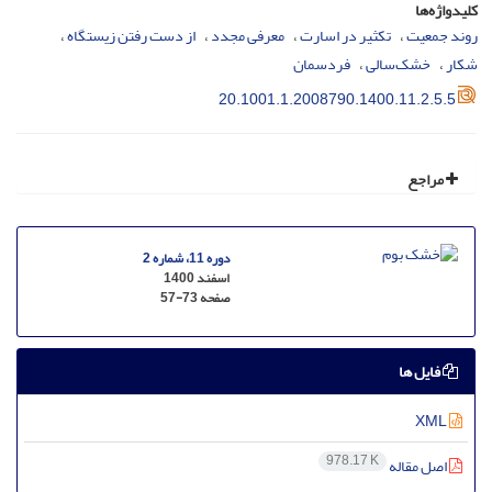
کلیدواژه‌ها
روند جمعیت
تکثیر در اسارت
معرفی مجدد
از دست رفتن زیستگاه
شکار
خشک‌سالی
فردسمان
20.1001.1.2008790.1400.11.2.5.5
مراجع
دوره 11، شماره 2
اسفند 1400
صفحه
57-73
فایل ها
XML
978.17 K
اصل مقاله