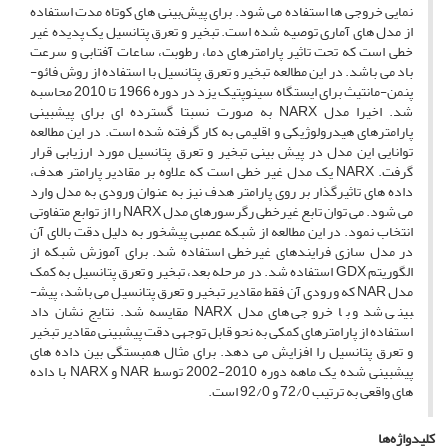
نمایی خروجی ها استفاده می شود. برای پیش‌بینی های کوتاه مدت استفاده
از مدل های آماری توصیه شده است. تبخیر و تعرق پتانسیل یک پدیده غیر
خطی است که تحت تاثیر پارامترهای دما، رطوبت، ساعات آفتابی و سرعت
باد می باشد. در این مطالعه تبخیر و تعرق پتانسیل با استفاده از روش فائو-
پنمن-مانتیث برای ایستگاه سینوپتیک یزد در دوره 1966 تا 2010 محاسبه
شد. اخیرا مدل NARX به صورت نسبتا گسترده ای برای پیش­بینی
پارامترهای هیدرولوژیکی و اقلیمی به کار گرفته شده است. در این مطالعه
توانایی این مدل در پیش بینی تبخیر و تعرق پتانسیل مورد ارزیابی قرار
گرفت. NARX یک مدل غیر خطی است که علاوه بر مقادیر پارامتر هدف،
داده های تاثیرگذار بر روی پارامتر هدف نیز به عنوان ورودی به مدل وارد
می شود. می توان تابع غیرخطی رگرسورهای مدل NARX را از توابع متفاوتی
انتخاب نمود. در این مطالعه از شبکه عصبی پیشخور به دلیل دقت بالای آن
در مدل سازی فرایندهای غیرخطی استفاده شد. برای آموزش شبکه از
الگوریتم GDX استفاده شد. در مرحله بعد، تبخیر و تعرق پتانسیل به کمک
مدل NAR که ورودی آن فقط مقادیر تبخیر و تعرق پتانسیل می باشد، پیش­
بینی شد و با خروجی های مدل NARX مقایسه شد. نتایج نشان داد
استفاده از پارامترهای کمکی به نحو قابل توجهی دقت پیش­بینی مقادیر تبخیر
و تعرق پتانسیل را افزایش می دهد. برای مثال همبستگی بین داده های
پیش­بینی شده یک ماهه دوره 2010-2002 توسط NAR و NARX با داده
های واقعی به ترتیب 72/0 و 92/0 است.
کلیدواژه‌ها