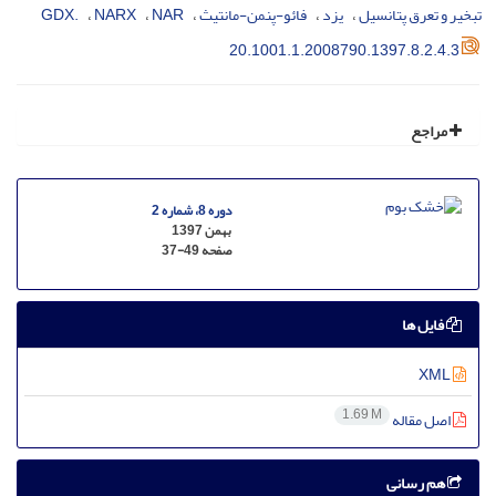
تبخیر و تعرق پتانسیل
یزد
فائو-پنمن-مانتیث
NAR
NARX
.GDX
20.1001.1.2008790.1397.8.2.4.3
مراجع
دوره 8، شماره 2
بهمن 1397
صفحه
37-49
فایل ها
XML
1.69 M
اصل مقاله
هم رسانی