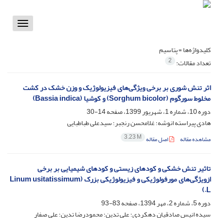
Toggle
vigation
کلیدواژه‌ها =
پتاسیم
2
تعداد مقالات:
اثر تنش شوری بر برخی ویژگی‌های فیزیولوژیک و وزن خشک در کشت
مخلوط سورگوم (Sorghum bicolor) و کوشیا (Bassia indica)
دوره 10، شماره 1، شهریور 1399، صفحه
14-30
هادی پیراسته انوشه؛ غلامحسن رنجبر؛ سیدعلی طباطبایی
3.23 M
مشاهده مقاله
اصل مقاله
تاثیر تنش خشکی و کودهای زیستی و کودهای شیمیایی بر برخی
ازویژگی‌های مورفولوژیکی و فیزیولوژیکی بزرک (Linum usitatissimum
L.)
دوره 5، شماره 2، مهر 1394، صفحه
83-93
سیده انیس صادقیان دهکردی؛ علی تدین؛ محمودرضا تدین؛ علی صفار