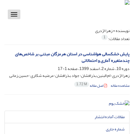
Toggle
vigation
نویسنده =
زهرا اژدری
1
تعداد مقالات:
پایش خشکسالی هواشناسی در استان هرمزگان مبتنی بر شاخص‌های
چندمتغیره آماری و احتمالاتی
دوره 10، شماره 2، اسفند 1399، صفحه
1-17
زهرا اژدری؛ ام البنین بذرافشان؛ جواد بذرافشان؛ مرضیه شکاری؛ حسین زمانی
1.72 M
مشاهده مقاله
اصل مقاله
مقالات آماده انتشار
شماره جاری