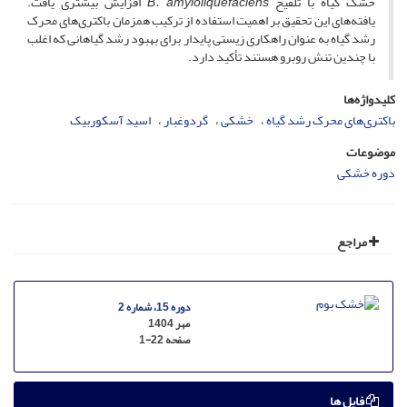
خشک گیاه با تلقیح
B. amyloliquefaciens
افزایش بیشتری یافت.
یافته‌های این تحقیق بر اهمیت استفاده از ترکیب همزمان باکتری‌های محرک
رشد گیاه به عنوان راهکاری زیستی پایدار برای بهبود رشد گیاهانی که اغلب
با چندین تنش روبرو هستند تأکید دارد.
کلیدواژه‌ها
باکتری‌های محرک رشد گیاه
خشکی
گردوغبار
اسید آسکوربیک
موضوعات
دوره خشکی
مراجع
دوره 15، شماره 2
مهر 1404
صفحه
1-22
فایل ها