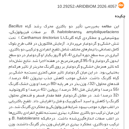
10.29252/ARIDBIOM.2026.4057
چکیده
این مطالعه به‌‌بررسی تأثیر دو باکتری محرک رشد گیاه
Bacillus
amyloliquefaciens
و
B. halotolerans
بر صفات فیزیولوژیکی،
بیوشیمیایی و عملکردی گیاه گلرنگ(
Carthamus tinctorius
L.) تحت
تنش‌ خشکی و گردوغبار می‌پردازد. آزمایش فاکتوریل در قالب طرح بلوک‌
کامل تصادفی با تیمارهای مختلف شامل تلقیح انفرادی و ترکیبی دو باکتری،
آبیاری در سه سطح دوره آبیاری (4، 6 و 8 روز یکبار) و گردوغبار در دو سطح
(بدون گردوغبار و 95/5 گرم‌بر‌مترمربع در هفته) اجرا شد. نتایج نشان‌داد
که تاثیر همزمان خشکی و گردوغبار بر روی گلرنگ مخربتر از تاثیر هرکدام
به‌تنهایی بود. در این ‌میان گردوغبار تاثیر منفی کمتری نسبت‌به خشکی بر
گیاه گلرنگ داشت. خشکی موجب کاهش جذب نیتروژن (44 درصد)،
قندهای محلول (32)، وزن بذر در هر پایه (80 درصد) و وزن خشک گلرنگ
(55 درصد) و افزایش فنل (34 درصد)، پرولین (41 درصد) و کاروتنوئید
(32 درصد) شد. در مقابل گردوغبار فقط مقدار فسفر و قند‌های محلول
گلرنگ را کاهش و اسید آسکوربیک و فنل را افزایش داد. تلقیح باکتریایی
در اغلب موارد موجب بهبود شرایط فیزیولوژیکی و عملکردی گلرنگ شد، در
این میان ترکیب دو باکتری عملکرد بهتری نسبت‌به تلقیح انفرادی باکتری‌ها
در اغلب صفات اندازه‌گیری‌شده داشت. درحالیکه
B. halotolerans
و
ترکیب دو باکتری، عملکرد بهتری در افزایش وزن بذر گلرنگ داشتند، وزن