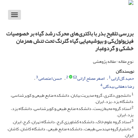
Toggle
vigation
بررسی تلقیح بذر با باکتری‌های محرک رشد گیاه بر خصوصیات
فیزیولوژیکی و بیوشیمیایی گیاه گلرنگ تحت تنش‌ همزمان
خشکی و گردوغبار
نوع مقاله : مقاله پژوهشی
نویسندگان
3
2
1
حمید گل‌آرایی
اصغر مصلح آرانی
حسن اعتصامی
4
رضا دهقانی بیدگلی
1
دانشجوی دکتری، گروه مدیریت بیابان، دانشکده منابع طبیعی و کویرشناسی،
دانشگاه یزد، یزد، ایران.
2
استاد گروه محیط زیست، دانشکده منابع طبیعی و کویرشناسی، دانشگاه یزد،
یزد، ایران.
3
استاد گروه علوم خاک، دانشکده کشاورزی کرج، دانشگاه تهران، کرج، ایران.
4
دانشیارگروه مهندسی طبیعت، دانشکده منابع طبیعی ، دانشگاه کاشان، کاشان،
ایران.