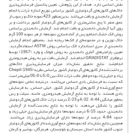
نقش اساسی دارد. هدف از این پژوهش، تعیین پتانسیل فرسایش‌پذیری
خاک‌های کانون‌های گردوغباری کشور براساس توزیع اندازه ذرات با انجام
آزمایش دانه‌بندی و بافت می‌باشد. بدین‌منظور 423 نمونه خاک و رسوب از
عمق صفر تا پنج سانتی‌متری، از کانون‌های گردوغبار کشور برداشت و بر
روی آنها آزمایش دانه‌بندی و بافت انجام‌ شد. آزمایش دانه‌بندی براساس
روش الک خشک انجام و پس از آماده‌سازی نمونه‌ها، از هر نمونه 100 گرم
خاک توزین و در مجموعه‌ای از الک‌ها ریخته شد. به‌منظور انجام آزمایش
دانه‌بندی از سری استاندارد الک براساس روش ASTM استفاده‌گردید.
تعیین پارامتر‌های آماری‌ دانه‌بندی به روش فولک و وارد (1957) توسط
نرم‌افزار GRADISTAT انجام ‌شد. آزمایش بافت نیز به روش هیدرومتری
انجام‌شد. نتایج تحقیق نشان‌داد میزان فرسایش‌پذیری خاک‌های
برداشت‌شده‌ از کانون‌های گردوغبار کشور براساس نظریه Chepil (1945)
زیاد و خیلی زیاد بوده و قطر غالب ذرات خاک بین 5/0 تا 05/0 میلی‌متر است
که نسبت به فرسایش بادی حساس می‌باشند. درنتیجه تمامی نمونه‌های
جمع‌آوری‌شده از کانون‌های گردوغبار کشور، خیلی حساس، به فرسایش
بادی هستند. با توجه به نتایج آزمایش هیدرومتری، ماسه، سیلت و رس
به‌طور میانگین 4/44، 4/32 و 2/23 درصد ذرات خاک کانون‌های گردوغبار
کشور را تشکیل‌ می‌دهند. با توجه به نتایج به‌دست‌آمده از آزمایش
دانه‌بندی، حدود 6/15 درصد نمونه‌ها دارای فرسایش‌پذیری خیلی زیاد و
حدود 4/84 درصد از نمونه‌ها دارای فرسایش‌پذیری زیاد می‌باشند.
همچنین نتایج نشان‌داد که نمونه‌های جمع‌آوری‌شده از کانون‌های گردوغبار
جنوب کشور مانند استان سیستان و بلوچستان، هرمزگان، بوشهر و کرمان