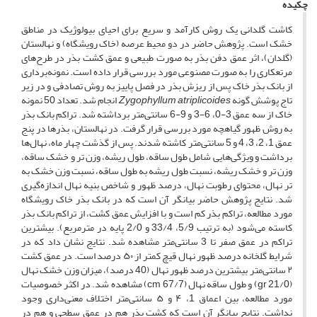
چکیده
کاشت گلدانی یک روش کارآمد و سریع برای احیای بیولوژیک در مناطق
خشک است. پژوهش حاضر در دو محیط عرصه (خاک رویشگاه) و نهالستان
(گلدان)، اثر عمق دفن بذر به صورت طبیعی و عمق کشت بذر در طرح‌های
مرتعکاری را به صورت مصنوعی مورد بررسی قرار داده است. نمونه‌برداری
از بانک بذر خاک پس از ریزش بذر در فصل پاییز به روش تصادفی و در زیر
تاج پوشش گونه
Zygophyllum atriplicoides
انجام شد. تعداد 50 نمونه
خاک از سه عمق 3-0، 6-3 و 9-6 سانتی‌متر برداشته شد. تراکم بانک بذر
به روش ظهور گیاهچه مورد بررسی قرار گرفت. در نهالستان، بذرها در پنج
عمق 1، 2، 3، 4 و 5 سانتی‌متر کاشته شدند. پس از گذشت چهار ماه، نهال‌ها
برداشت و ویژگی‌هایی شامل طول ساقه، طول ریشه، وزن تر و خشک ساقه،
وزن تر و خشک ریشه، نسبت طول ریشه به طول ساقه، نسبت وزن خشک به
تر نهال، محتوای رطوبت نهال، درصد ظهور و شاخص بنیه نهال اندازه‌گیری
شد. نتایج پژوهش حاضر بیانگر آن است که در بانک بذر خاک رویشگاه
مورد مطالعه، تراکم بذر کم است و با افزایش عمق کشت، از تراکم بانک بذر
کاسته می‌شود (به ترتیب 5/9، 33/4 و 2/0 پایه در مترمربع). بیشترین
تراکم در عمق صفر تا 3 سانتی‌متر مشاهده شد. نتایج نشان داد که در
شرایط گلخانه درصد ظهور نهال قیچ کمتر از ۵۰ درصد است. در عمق کشت
۲ سانتی‌متر بیشترین درصد ظهور نهال (40 درصد)، میزان وزن خشک نهال
(gr 21/0) و طول ساقه نهال (cm 67/7) مشاهده شد. در اکثر خصوصیات
مورد مطالعه، بین اعماق 1، ۴ و ۵ سانتی‌متر اختلاف معنی‌داری وجود
نداشت. نتایج بیانگر آن است که کشت بذر هم در عمق سطحی و هم در