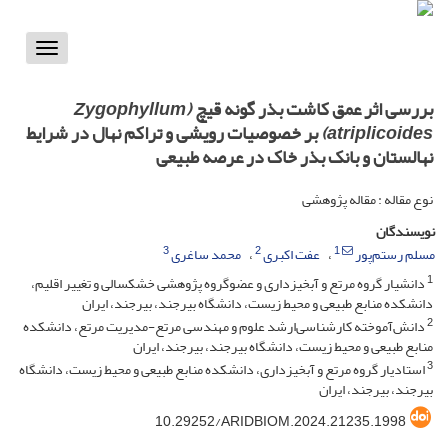
Toggle
vigation
بررسی اثر عمق کاشت بذر گونه قیچ
(Zygophyllum
atriplicoides)
بر خصوصیات رویشی و تراکم نهال در شرایط
نهالستان و بانک بذر خاک در عرصه طبیعی
نوع مقاله : مقاله پژوهشی
نویسندگان
3
2
1
مسلم رستم‌پور
عفت اکبری
محمد ساغری
1
دانشیار گروه مرتع و آبخیزداری و عضوگروه پژوهشی خشکسالی و تغییر اقلیم،
دانشکده منابع طبیعی و محیط زیست، دانشگاه بیرجند، بیرجند، ایران
2
دانش‌آموخته کارشناسی‌ارشد علوم و مهندسی مرتع-مدیریت مرتع، دانشکده
منابع طبیعی و محیط زیست، دانشگاه بیرجند، بیرجند، ایران
3
استادیار گروه مرتع و آبخیزداری، دانشکده منابع طبیعی و محیط زیست، دانشگاه
بیرجند، بیرجند، ایران
10.29252/ARIDBIOM.2024.21235.1998