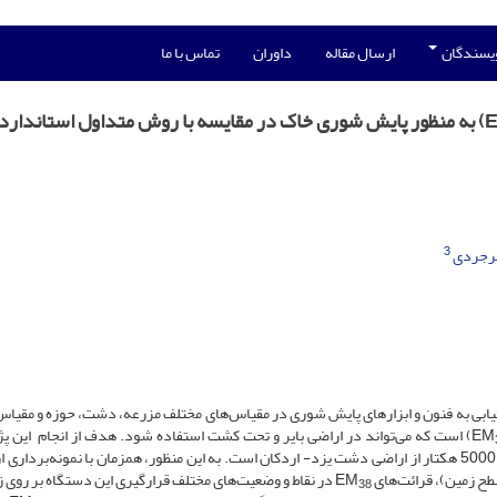
ویسندگان
ارسال مقاله
داوران
تماس با ما
بررسی دقت دستگاه القاءگر الکترومغناطیس (EM38) به منظور پایش شوری خاک در مقایسه با روش متداول استاندارد
3
مهرجردی
ی به فنون و ابزارهای پایش شوری در مقیاس‌های مختلف مزرعه، دشت، حوزه و مقیاس 
) است که می‌تواند در اراضی بایر و تحت کشت استفاده شود. هدف از انجام این 
در تهیه نقشه شوری خاک 5000 هکتار از اراضی دشت یزد- اردکان است. به این منظور، هم­زمان با نمونه‌برداری
در نقاط و وضعیت‌های مختلف قرارگیری این دستگاه بر روی ز
38