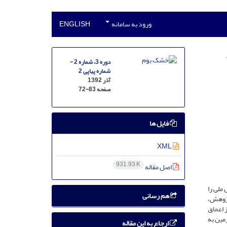
ورود به سامانه
ENGLISH
دوره 3، شماره 2 -
شماره پیاپی 2
آذر 1392
صفحه
72-83
فایل ها
XML
931.93 K
اصل مقاله
ملی را
هم رسانی
پژوهش،
 از اعماق
مین به
ارجاع به این مقاله