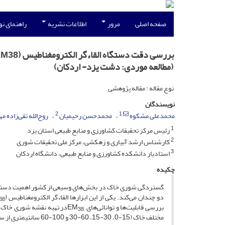
صفحه اصلی
مرور
اطلاعات نشریه
راهنمای ن
(مطالعه موردی: دشت یزد- اردکان)
نوع مقاله : مقاله پژوهشی
نویسندگان
2
1
محمدعلی مشکوه
محمدحسن رحیمیان
روح‌الله تقی‌زاده 
1
رئیس مرکز تحقیقات کشاورزی و منابع طبیعی استان یزد
2
کارشناس ارشد آبیاری و زهکشی، مرکز ملی تحقیقات شوری
3
استادیار دانشکده کشاورزی و منابع طبیعی، دانشگاه اردکان
چکیده
گستردگی شوری خاک در بخش‌های وسیعی از کشور اهمیت دست­یاب
دو چندان می‌کند. یکی از این ابزارها القاءگر الکترومغناطیس (EM
38
بررسی قابلیت‌ها و توانائی‌های EM
38
مختلف خاک (15-0، 30-15، 60-30 و 100-60 سانتیمتری از سطح زمین)، قرائت‌های EM