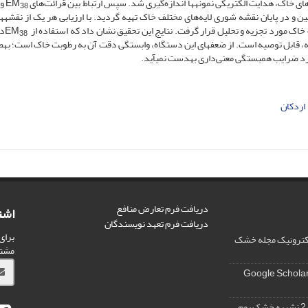
خاک، هدایت الکتریکی نمونه­ها اندازه‌گیری شد. سپس ارتباط بین قرائت‌های EM
و 
38
و در پایان نقشه شوری لایه‌های مختلف خاک تهیه گردید. با ارزیابی هر یک از نقشه­ها
ک مورد تجزیه و تحلیل قرار گرفت. نتایج این تحقیق نشان داد که استفاده از EM
در
38
م‌هزینه، قابل توصیه است. از ضعف­های این دستگاه، وابستگی دقت آن به رطوبت خاک است؛ به­
رد ضرایب همبستگی معنی‌داری به­دست نمی­آید.
اردکان
دریافت فرم تعارض منافع
اشت
دریافت فرم تعهد نویسندگان
برای
الکترونیک مجله خشک
مشت