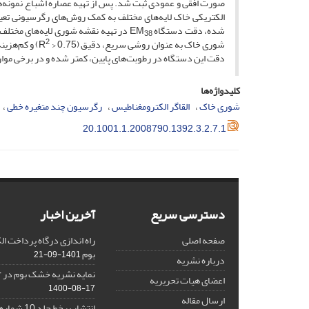
صورت افقی و عمودی ثبت شد. پس از تهیه عصاره اشباع نمونه‌های 
الکتریکی خاک لایه‌های مختلف به کمک روش‌های رگرسیونی تعیین 
شده، دقت دستگاه EM
در تهیه نقشه شوری لایه‌های مختلف خا
38
2
شوری خاک به عنوان روشی سریع، دقیق (R
> 0.75) و ک
دقت این دستگاه در رطوبت‌های پایین، کمتر شده و در برخی موا
کلیدواژه‌ها
شوری خاک
القاگر الکترومغناطیس
رگرسیون چند متغیره خطی
20.1001.1.2008790.1392.3.2.7.1
دسترسی سریع
آخرین اخبار
صفحه اصلی
راه اندازی درگاه پرداخت 
بوم
1401-09-21
درباره نشریه
نمایه نشریه خشک بوم در Google Scholar
اعضای هیات تحریریه
1400-08-17
ارسال مقاله
انتشار برخط جلد 10 شماره 2 نشریه خشک بوم