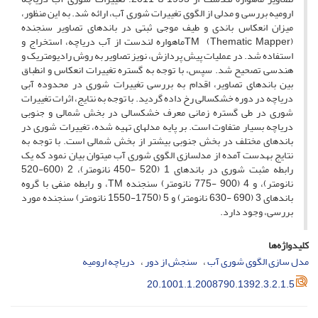
ارومیه بررسی و مدلی از الگوی تغییرات شوری آب، ارائه شد. به این منظور،
میزان انعکاس باندی و طیف موجی ثبتی در باندهای تصاویر سنجنده
(Thematic Mapper) TMماهواره لندست از آب دریاچه، استخراج و
استفاده شد. در عملیات پیش پردازش، نویز تصاویر به روش رادیومتریک و
هندسی تصحیح شد. سپس، با توجه به گستره تغییرات انعکاس و انطباق
بین باندهای تصاویر، اقدام به بررسی تغییرات شوری در محدوده آبی
دریاچه در دوره خشکسالی رخ داده گردید. با توجه به نتایج، اثرات تغییرات
شوری در طی گستره زمانی معرف خشکسالی در بخش شمالی و جنوبی
دریاچه بسیار متفاوت است. بر پایه مدل­های تهیه شده، تغییرات شوری در
باندهای مختلف در بخش جنوبی بیشتر از بخش شمالی است. با توجه به
نتایج به­دست آمده از مدل­سازی الگوی شوری آب می­توان بیان نمود که یک
رابطه مثبت شوری در باندهای 1 (520 -450 نانومتر)، 2 (600-520
نانومتر)، و 4 (900 -775 نانومتر) سنجنده TM، و رابطه منفی با گروه
باندهای 3 (690 -630 نانومتر) و 5 (1750-1550 نانومتر) سنجنده مورد
بررسی، وجود دارد.
کلیدواژه‌ها
مدل سازی الگوی شوری آب
سنجش از دور
دریاچه ارومیه
20.1001.1.2008790.1392.3.2.1.5