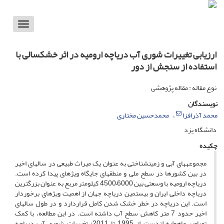
Toggle
vigation
ارزیابی تغییرات شوری آب دریاچه ارومیه در اثر خشکسالی با
استفاده از سنجش از دور
نوع مقاله : مقاله پژوهشی
نویسندگان
محمد آذرافزا
محمدحسین مختاری
دانشگاه یزد
چکیده
مجموعه­های آبی و زمین­شناختی به عنوان یک میراث طبیعی در سال­های اخیر
در بین کشورها در سطح ملی و منطقه­ای جایگاه ویژه­ای پیدا کرده­ است.
دریاچه ارومیه با وسعتی بین 6000–4500 کیلومتر ­مربع به عنوان بزرگ­ترین
دریاچه داخلی ایران و بیستمین دریاچه جهان از اهمیت ویژه­ای برخوردار
است. این دریاچه در خطر خشک ­شدن کامل قراردارد و در طول سال­های
اخیر حدود 7 متر کاهش سطح آب داشته است. در این مطالعه، با کمک
تصاویر ماهواره لندست از 1995 تا 2011؛ تغییرات شوری آب دریاچه