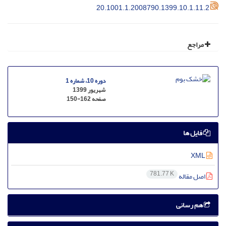
20.1001.1.2008790.1399.10.1.11.2
مراجع
دوره 10، شماره 1
شهریور 1399
صفحه
150-162
فایل ها
XML
781.77 K
اصل مقاله
هم رسانی