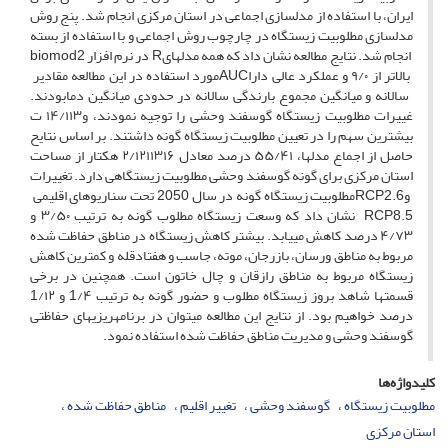
ایران، با استفاده از مدل­سازی اجماعی در استان مرکزی انجام شد. پنج روش
مدل­سازی مطلوبیت زیستگاه در چارچوب روش اجماعی و با استفاده از بسته
انجام شد. نتایج مطالعه نشان داد که همه مدل­های
R
در نرم افزار
biomod2
بالاتر از ۹/۰ و عملکرد عالی دارا
AUC
مورد استفاده در این مطالعه مقادیر
سالانه و میانگین مجموع بارندگی سالانه در حدود
ی
میانگین دما
بودند.
غییرات مطلوبیت زیستگاه گوسفند وحشی را توجیه نمودند، و
۱۴/۱۱۳ ت
بیشترین سهم را در تعیین مطلوبیت زیستگاه گونه داشتند. بر اساس نتایح
حاصل از اجماع مدل­ها، ۵۵/۴۱ درصد معادل ۲/۱۲۱۱۳۱۶ هکتار از مساحت
استان مرکزی برای گونه گوسفند وحشی مطلوبیت زیستگاهی دارد. تغییرات
و
RCP2.6
مطلوبیت زیستگاه گونه در سال 2050 تحت سناریو­های اقلیمی
RCP8.5
نشان داد که وسعت زیستگاه مطلوب گونه به ترتیب ۳/۵۰ و
۴/۷۳ درصد کاهش می­یابد. بیش­تر کاهش زیستگاه در مناطق حفاظت شده
مربوط به مناطق ورسان، بازرجان، موته، جاسب و هفتادقله و کم­ترین کاهش
زیستگاه مربوط به مناطق رازقان و چال خاتون است. همچنین در برخی
قسمت­ها شاهد بروز زیستگاه مطلوب و حضور گونه به ترتیب 1/۴ و 1/۱۲
درصد خواهیم بود. از نتایج این مطالعه می­توان در برنامه­ریزی­های حفاظتی
گوسفند وحشی و مدیریت مناطق حفاظت شده استفاده نمود.
کلیدواژه‌ها
مطلوبیت زیستگاه
گوسفند وحشی
تغییر اقلیم
مناطق حفاظت شده
استان مرکزی