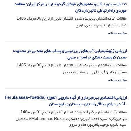
تحلیل سینوپتیکی و ماهواره‌ای طوفان گردوغبار در مرکز ایران: مطالعه
موردی راه ارتباطی نائین–اردکان
مقالات آماده انتشار، پذیرفته شده، انتشار آنلاین از تاریخ
06 مرداد 1405
کمال امیدوار؛ فروغ محمدی راوری
مشاهده مقاله
ارزیابی ژئوشیمیایی آب های زیرزمینی و پساب های معدنی در محدوده
معدن کرومیت جغتای خراسان رضوی
مقالات آماده انتشار، پذیرفته شده، انتشار آنلاین از تاریخ
06 مرداد 1405
مسلم یزدانی؛ فریبا فروغی؛ ساناز مجیدیان
مشاهده مقاله
ارزیابی اقتصادی بهره‌برداری از گیاه دارویی آنغوزه (Ferula assa-foetida
L.) در مراتع ییلاقی استان سیستان و بلوچستان
مقالات آماده انتشار، پذیرفته شده، انتشار آنلاین از تاریخ
01 مهر 1404
بنیامین کرد؛ ُسید احمد قنبری؛ محمدرضا Mohammad Reza؛ اسماعیل
سیدابادی؛ توحید باقرپور؛ هادی دروی