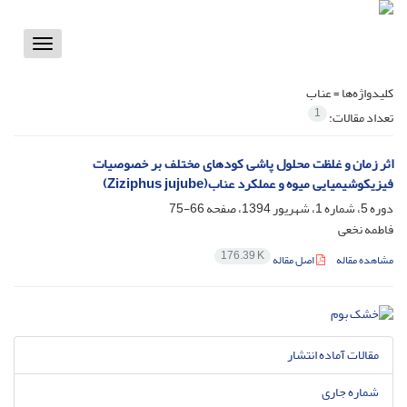
Toggle
vigation
کلیدواژه‌ها =
عناب
1
تعداد مقالات:
اثر زمان و غلظت محلول پاشی کودهای مختلف بر خصوصیات
فیزیکوشیمیایی میوه و عملکرد عناب(Ziziphus jujube)
دوره 5، شماره 1، شهریور 1394، صفحه
66-75
فاطمه نخعی
176.39 K
مشاهده مقاله
اصل مقاله
مقالات آماده انتشار
شماره جاری