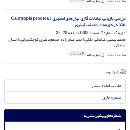
مشاهده مقاله
اصل مقاله
بررسی بازیابی تبادلات گازی نهال‌های استبرق (.Calotropis procera
Ait) در دوره‌های مختلف آبیاری
دوره 4، شماره 2، اسفند 1393، صفحه
28-38
محمد بهمنی؛ غلامعلی جلالی؛ احمد اصغرزاده؛ مسعود طبری کوچکسرایی؛ احسان
ساداتی
600.62 K
مشاهده مقاله
اصل مقاله
مقالات آماده انتشار
شماره جاری
شماره‌های پیشین نشریه