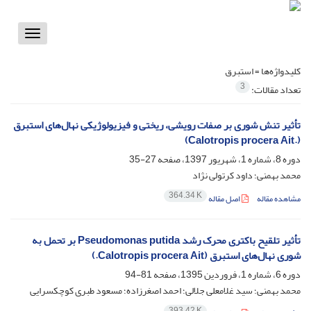
Toggle
vigation
کلیدواژه‌ها =
استبرق
3
تعداد مقالات:
تأثیر تنش شوری بر صفات رویشی، ریختی و فیزیولوژیکی نهال‌های استبرق
(.Calotropis procera Ait)
دوره 8، شماره 1، شهریور 1397، صفحه
27-35
محمد بهمنی؛ داود کرتولی نژاد
364.34 K
مشاهده مقاله
اصل مقاله
تأثیر تلقیح باکتری محرک رشد Pseudomonas putida بر تحمل به
شوری نهال‌های استبرق (Calotropis procera Ait.)
دوره 6، شماره 1، فروردین 1395، صفحه
81-94
محمد بهمنی؛ سید غلامعلی جلالی؛ احمد اصغرزاده؛ مسعود طبری کوچکسرایی
393.42 K