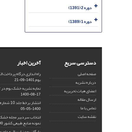
دوره 2 (1391)
دوره 1 (1389)
دسترسی سریع
آخرین اخبار
صفحه اصلی
راه اندازی درگاه پرداخت 
بوم
1401-09-21
درباره نشریه
نمایه نشریه خشک بوم در Google Scholar
اعضای هیات تحریریه
1400-08-17
ارسال مقاله
انتشار برخط جلد 10 شماره 2 نشریه خشک بوم
تماس با ما
1400-05-05
نقشه سایت
انتخاب سردبیر مجله خشک ب
نمونه منابع طبیعی کشور
1-16
رایگان بودن ارسال و داوری