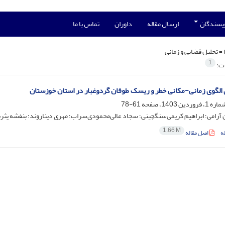
ویسندگان
ارسال مقاله
داوران
تماس با ما
 =
تحلیل فضایی و زمانی
1
ات:
 الگوی زمانی-مکانی خطر و ریسک طوفان گردوغبار در استان خوزستان
61-78
امی؛ ابراهیم کریمی‌سنگچینی؛ سجاد عالی‌محمودی‌سراب؛ مهری دیناروند؛ بنفشه یثر
1.66 M
ه
اصل مقاله