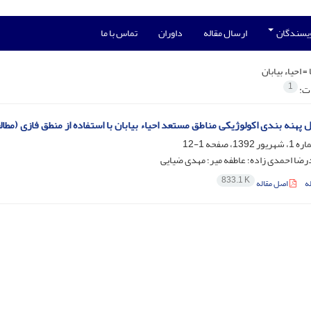
ویسندگان
ارسال مقاله
داوران
تماس با ما
 =
احیاء بیابان
1
ات:
 پهنه بندی اکولوژیکی مناطق مستعد احیاء بیابان با استفاده از منطق فازی (م
1-12
ضا احمدی زاده؛ عاطفه میر؛ مهدی ضیایی
833.1 K
ه
اصل مقاله