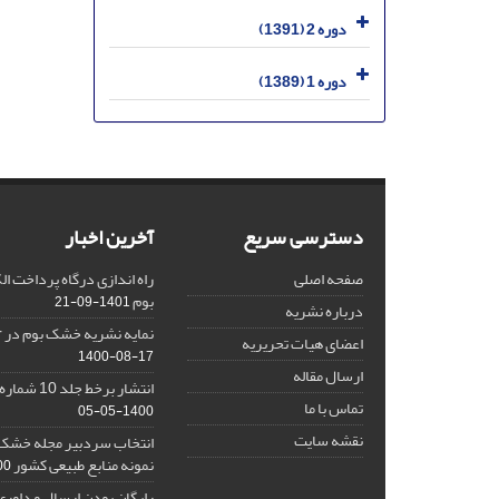
دوره 2 (1391)
دوره 1 (1389)
دسترسی سریع
آخرین اخبار
صفحه اصلی
راه اندازی درگاه پرداخت 
بوم
1401-09-21
درباره نشریه
نمایه نشریه خشک بوم در Google Scholar
اعضای هیات تحریریه
1400-08-17
ارسال مقاله
انتشار برخط جلد 10 شماره 2 نشریه خشک بوم
تماس با ما
1400-05-05
نقشه سایت
انتخاب سردبیر مجله خشک ب
نمونه منابع طبیعی کشور
1-16
رایگان بودن ارسال و داوری