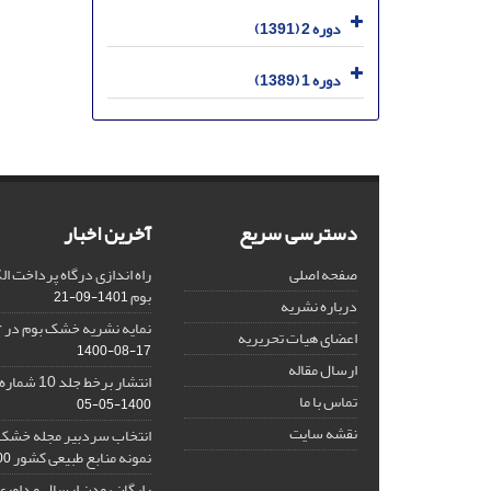
دوره 2 (1391)
دوره 1 (1389)
دسترسی سریع
آخرین اخبار
صفحه اصلی
راه اندازی درگاه پرداخت 
بوم
1401-09-21
درباره نشریه
نمایه نشریه خشک بوم در Google Scholar
اعضای هیات تحریریه
1400-08-17
ارسال مقاله
انتشار برخط جلد 10 شماره 2 نشریه خشک بوم
تماس با ما
1400-05-05
نقشه سایت
انتخاب سردبیر مجله خشک ب
نمونه منابع طبیعی کشور
1-16
رایگان بودن ارسال و داوری