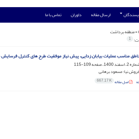
ویسندگان
ارسال مقاله
داوران
تماس با ما
 =
منطقه برداشت
1
ات:
طق مناسب عملیات بیابان زدایی، پیش نیاز موفقیت طرح های کنترل فرسایش 
109-115
روش نیا؛ مسعود برهانی
667.17 K
ه
اصل مقاله