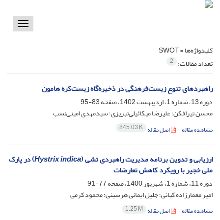
Toggle
vigation
کلیدواژه‌ها =
SWOT
2
تعداد مقالات:
راهبردهای تنوع زیست‌فرهنگی در ذخیره‌گاه زیست‌کره هامون
دوره 13، شماره 1، اردیبهشت 1402، صفحه
83-95
محسن تیرافکن؛ علیرضا میکائیلی‌تبریزی؛ سیدمهدی امینی‌نسب
845.03 K
مشاهده مقاله
اصل مقاله
ارزیابی و تدوین برنامه مدیریت راهبردی تشی (
Hystrix indica
) در پارک
ملی خجیر با رویکرد کاهش تعارضات
دوره 11، شماره 1، شهریور 1400، صفحه
77-91
امیر معمارزاده کیانی؛ جلیل ایمانی هرسینی؛ محمود کرمی
1.25 M
مشاهده مقاله
اصل مقاله