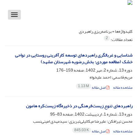
Toggle
vigation
کلیدواژه‌ها =
برنامه‌ریزی راهبردی
2
تعداد مقالات:
شناسایی و غربالگری راهبردهای توسعه کارآفرینی روستایی در نواحی
خشک (مطالعه موردی: بخش رضویه شهرستان مشهد)
دوره 13، شماره 2، مهر 1402، صفحه
159-176
مریم قاسمی؛ احمد علیخواه
1.13 M
مشاهده مقاله
اصل مقاله
راهبردهای تنوع زیست‌فرهنگی در ذخیره‌گاه زیست‌کره هامون
دوره 13، شماره 1، اردیبهشت 1402، صفحه
83-95
محسن تیرافکن؛ علیرضا میکائیلی‌تبریزی؛ سیدمهدی امینی‌نسب
845.03 K
مشاهده مقاله
اصل مقاله