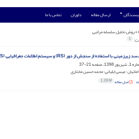
ویسندگان
ارسال مقاله
داوران
تماس با ما
 =
روش تحلیل سلسله مراتبی
1
ات:
ی با استفاده از سنجش از دور (RS) و سیستم اطلاعات جغرافیایی (GIS) (مطالعه موردی: دشت کاشان)
21-37
امانیان؛ عیسی ایلیاتی؛ محمدحسین مختاری
1.29 M
ه
اصل مقاله