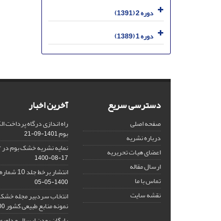
دوره 2 (1391)
دوره 1 (1389)
دسترسی سریع
آخرین اخبار
صفحه اصلی
راه اندازی درگاه پرداخت 
بوم
1401-09-21
درباره نشریه
نمایه نشریه خشک بوم در Google Scholar
اعضای هیات تحریریه
1400-08-17
ارسال مقاله
انتشار برخط جلد 10 شماره 2 نشریه خشک بوم
تماس با ما
1400-05-05
نقشه سایت
انتخاب سردبیر مجله خشک ب
نمونه منابع طبیعی کشور
1-16
رایگان بودن ارسال و داوری