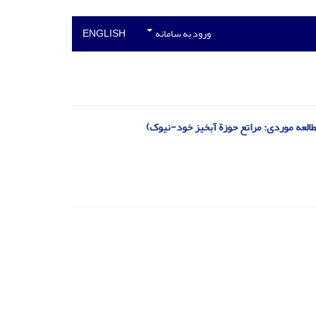
ورود به سامانه
ENGLISH
العه موردی: مراتع حوزة آبخیز خود-نیوک)