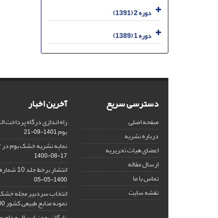
دوره 2 (1391)
دوره 1 (1389)
دسترسی سریع
آخرین اخبار
صفحه اصلی
راه اندازی درگاه پرداخت 
بوم
1401-09-21
درباره نشریه
نمایه نشریه خشک بوم در Google Scholar
اعضای هیات تحریریه
1400-08-17
ارسال مقاله
انتشار برخط جلد 10 شماره 2 نشریه خشک بوم
تماس با ما
1400-05-05
نقشه سایت
انتخاب سردبیر مجله خشک ب
نمونه منابع طبیعی کشور
1-16
رایگان بودن ارسال و داوری