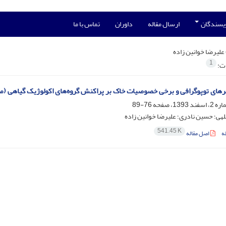
ویسندگان
ارسال مقاله
داوران
تماس با ما
علیرضا خوانین زاده
1
ات:
یرهای توپوگرافی و برخی خصوصیات خاک بر پراکنش گروه‌های اکولوژیک گیاهی (مط
76-89
لهی؛ حسین نادری؛ علیرضا خوانین زاده
541.45 K
ه
اصل مقاله