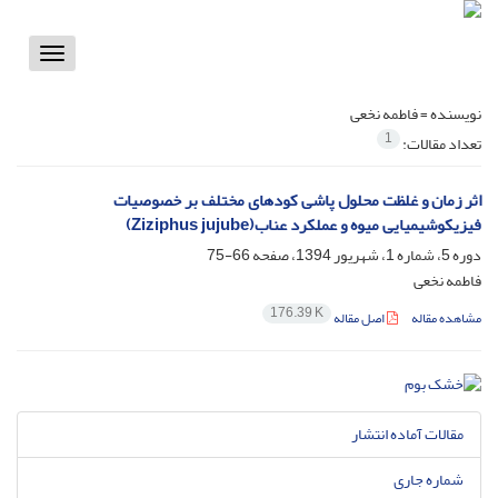
Toggle
vigation
نویسنده =
فاطمه نخعی
1
تعداد مقالات:
اثر زمان و غلظت محلول پاشی کودهای مختلف بر خصوصیات
فیزیکوشیمیایی میوه و عملکرد عناب(Ziziphus jujube)
دوره 5، شماره 1، شهریور 1394، صفحه
66-75
فاطمه نخعی
176.39 K
مشاهده مقاله
اصل مقاله
مقالات آماده انتشار
شماره جاری