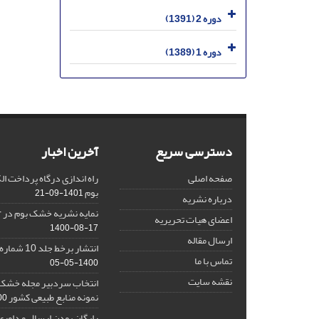
دوره 2 (1391)
دوره 1 (1389)
دسترسی سریع
آخرین اخبار
صفحه اصلی
راه اندازی درگاه پرداخت 
بوم
1401-09-21
درباره نشریه
نمایه نشریه خشک بوم در Google Scholar
اعضای هیات تحریریه
1400-08-17
ارسال مقاله
انتشار برخط جلد 10 شماره 2 نشریه خشک بوم
تماس با ما
1400-05-05
نقشه سایت
انتخاب سردبیر مجله خشک ب
نمونه منابع طبیعی کشور
1-16
رایگان بودن ارسال و داوری