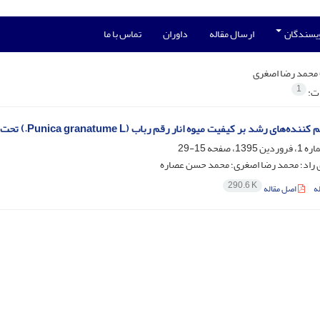
ویسندگان
ارسال مقاله
داوران
تماس با ما
محمد رضا اصغری
1
ات:
ه‌های رشد بر کیفیت میوه انار رقم رباب (Punica granatume L.) تحت شرایط تنش خشکی
15-29
راد؛ محمد رضا اصغری؛ محمد حسن عصاره
290.6 K
ه
اصل مقاله